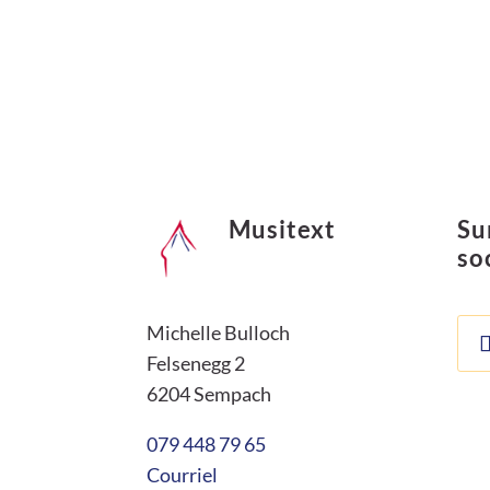
Musitext
Su
so
Michelle Bulloch
Felsenegg 2
6204 Sempach
079 448 79 65
Courriel