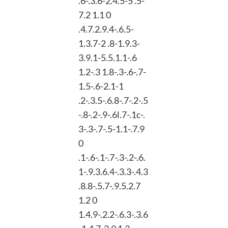
.6-.3.6-2.4.5-5 .5-
7.2 1.1 0
.4.7.2.9.4-.6.5-
1.3.7-2 .8-1.9.3-
3.9.1-5.5.1.1-.6
1.2-.3 1.8-.3-.6-.7-
1.5-.6-2.1-1
.2-.3.5-.6.8-.7-.2-.5
-.8-.2-.9-.6l.7-.1c-.
3-.3-.7-.5-1.1-.7.9
0
.1-.6-.1-.7-.3-.2-.6.
1-.9.3.6.4-.3.3-.4.3
.8.8-.5.7-.9.5.2.7
1.2 0
1.4.9-.2.2-.6.3-.3.6