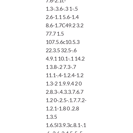
7.6-2.1c-
1.3-.3.6-.3 1-.5
2.6-1.1 5.6-1.4
8.6-1.7C49.2 3.2
77.7 1.5
107.5.6c10.5.3
22.3.5 32.5-.6
4.9.1 10.1-.1 14.2
1 3.8-.2 7.3-.7
11.1-.4-1.2.4-1.2
1.3-2 1.9.9.4 2 0
2.8.3-.4.3.3.7.6.7
1.2 0-.2.5-.1.7.7.2-
1.2.1-1.8 0 .2.8
1.3.5
1.6.5l3.9.3c.8.1-.1