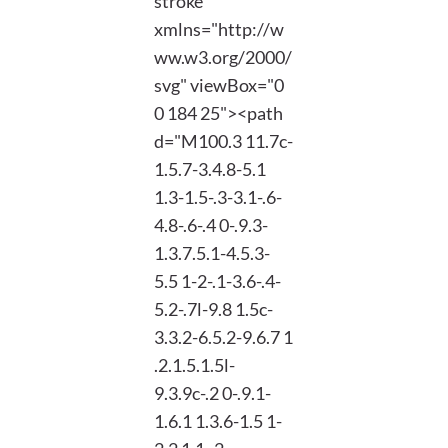
stroke"
xmlns="http://w
ww.w3.org/2000/
svg" viewBox="0
0 184 25"><path
d="M100.3 11.7c-
1.5.7-3.4.8-5.1
1.3-1.5-.3-3.1-.6-
4.8-.6-.4 0-.9.3-
1.3.7.5.1-4.5.3-
5.5 1-2-.1-3.6-.4-
5.2-.7l-9.8 1.5c-
3.3.2-6.5.2-9.6.7 1
.2.1.5.1.5l-
9.3.9c-.2 0-.9.1-
1.6.1 1.3.6-1.5 1-