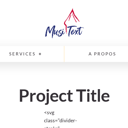
SERVICES
A PROPOS
Project Title
<svg
class="divider-