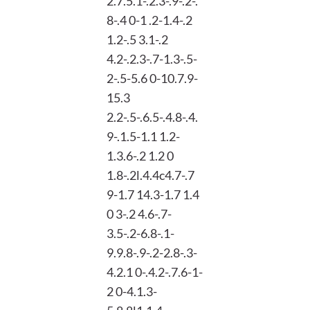
2.7.5.1-.2.3-.9-.2-.
8-.4 0-1 .2-1.4-.2
1.2-.5 3.1-.2
4.2-.2.3-.7-1.3-.5-
2-.5-5.6 0-10.7.9-
15.3
2.2-.5-.6.5-.4.8-.4.
9-.1.5-1.1 1.2-
1.3.6-.2 1.2 0
1.8-.2l.4.4c4.7-.7
9-1.7 14.3-1.7 1.4
0 3-.2 4.6-.7-
3.5-.2-6.8-.1-
9.9.8-.9-.2-2.8-.3-
4.2.1 0-.4.2-.7.6-1-
2 0-4.1.3-